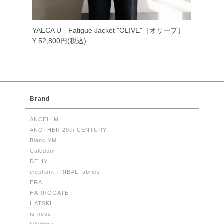
YAECA U Fatigue Jacket "OLIVE"［オリーブ］
¥ 52,800円(税込)
Brand
ANCELLM
ANOTHER 20th CENTURY
Blanc YM
Caledoor
DELIY
elephant TRIBAL fabrics
ERA.
HARROGATE
HATSKI
is-ness