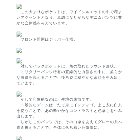
この大ぶりなポケットは、ワイドシルエットの中で程よ
いアクセントとなり、単調になりがちなデニムパンツに豊
かな立体感を与えています。
フロント開閉はジッパー仕様。
対してバックポケットは、角の取れたラウンド形状。
ミリタリーパンツ特有の直線的な力強さの中に、柔らか
な曲線を添えることで、後ろ姿に穏やかな余韻を生み出し
ています。
そして印象的なのは、生地の表情です。
一般的なデニムは、たて糸にインディゴ、よこ糸に白糸
を使うことで、あの鮮やかなコントラストと色落ちを生み
出します。
しかしこのパンツでは、その白糸をあえてグレーの糸へ
置き換えることで、全体に落ち着いた陰影に。