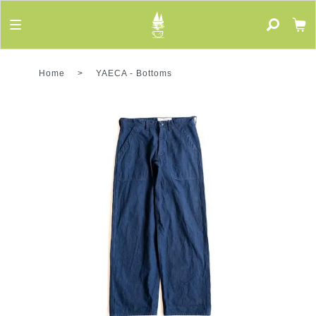
Home
>
YAECA
-
Bottoms