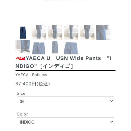
YAECA U USN Wide Pants ”I
NDIGO”［インディゴ］
YAECA
-
Bottoms
37,400円(税込)
Size
Color