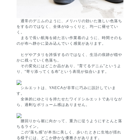
通常のデニムのように、メリハリの効いた激しい色落ち
をするのではなく、全体がゆっくりと、均一に褪せてい
く。
まるで長い航海を経た古い作業着のように、時間そのも
のが布へ静かに染み込んでいく感覚があります。
ヒゲやアタリを誇張するのではなく、生活の痕跡が穏や
かに残っていく色落ち。
その変化にはどこか品があり、“育てるデニム”というよ
り、“寄り添ってくる布”という表現が似合います。
シルエットは、YAECAが非常に巧みに設計していま
す。
全体的にゆとりを持たせたワイドシルエットでありなが
ら、過剰なボリューム感はありません。
腰回りから裾に向かって、重力に従うようにすとんと落
ちるライン。
この“落ち感”が本当に美しく、歩いたときに生地が揺れ
る様子には、どこか静かな優雅さがあります。