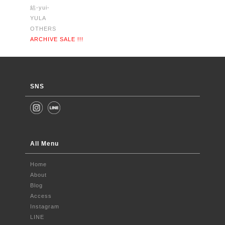
結-yui-
YULA
OTHERS
ARCHIVE SALE !!!
SNS
All Menu
Home
About
Blog
Access
Instagram
LINE