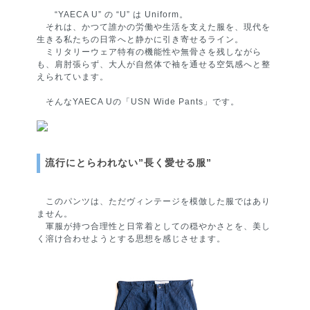
“YAECA U” の “U” は Uniform。
それは、かつて誰かの労働や生活を支えた服を、現代を
生きる私たちの日常へと静かに引き寄せるライン。
ミリタリーウェア特有の機能性や無骨さを残しながら
も、肩肘張らず、大人が自然体で袖を通せる空気感へと整
えられています。
そんなYAECA Uの「USN Wide Pants」です。
流行にとらわれない”長く愛せる服”
このパンツは、ただヴィンテージを模倣した服ではあり
ません。
軍服が持つ合理性と日常着としての穏やかさとを、美し
く溶け合わせようとする思想を感じさせます。