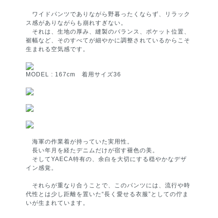
ワイドパンツでありながら野暮ったくならず、リラック
ス感がありながらも崩れすぎない。
それは、生地の厚み、縫製のバランス、ポケット位置、
裾幅など、そのすべてが細やかに調整されているからこそ
生まれる空気感です。
MODEL : 167cm 着用サイズ36
海軍の作業着が持っていた実用性。
長い年月を経たデニムだけが宿す褪色の美。
そしてYAECA特有の、余白を大切にする穏やかなデザ
イン感覚。
それらが重なり合うことで、このパンツには、流行や時
代性とは少し距離を置いた“長く愛せる衣服”としての佇ま
いが生まれています。