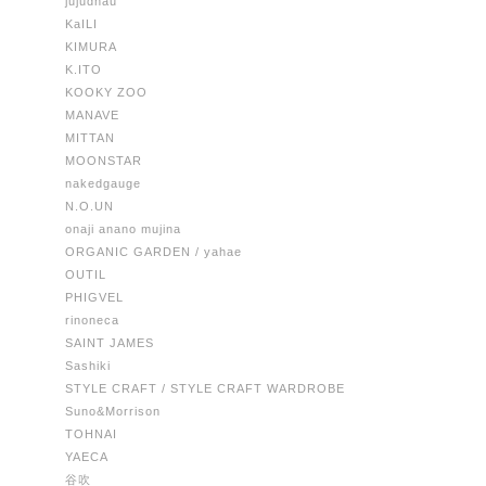
jujudhau
KaILI
KIMURA
K.ITO
KOOKY ZOO
MANAVE
MITTAN
MOONSTAR
nakedgauge
N.O.UN
onaji anano mujina
ORGANIC GARDEN / yahae
OUTIL
PHIGVEL
rinoneca
SAINT JAMES
Sashiki
STYLE CRAFT / STYLE CRAFT WARDROBE
Suno&Morrison
TOHNAI
YAECA
谷吹