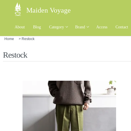
Maiden Voyage
About
Blog
Category
Brand
Access
Contact
Home
>
Restock
Restock