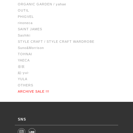
ORGANIC GARDEN / yahae
OUTIL
PHIGVEL
rinoneca
SAINT JAMES
Sashiki
STYLE CRAFT / STYLE CRAFT WARDROBE
Suno&Morrison
TOHNAI
YAECA
谷吹
結-yui-
YULA
OTHERS
ARCHIVE SALE !!!
SNS