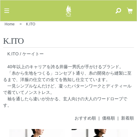
Home
>
K.ITO
K.ITO
K.ITO / ケーイトー
40年以上のキャリアを誇る井藤一男氏が手がけるブランド。
「糸から生地をつくる」コンセプト通り、糸の開発から縫製に至
るまで、洋服の仕立ての全てを熟知し仕立てています。
一見シンプルなんだけど、凝ったパターンワークとディティール
で着ていてノンストレス。
袖を通したら違いが分かる、玄人向けの大人のワードローブで
す。
おすすめ順 |
価格順
|
新着順