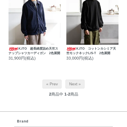
K.ITO 超長綿度詰め天竺ス
K.ITO コットンカシミア天
ナップシャツカーディガン 2色展開
竺モックネックL/S-T 2色展開
31,900円(税込)
33,000円(税込)
« Prev
Next »
2
商品中
1-2
商品
Brand