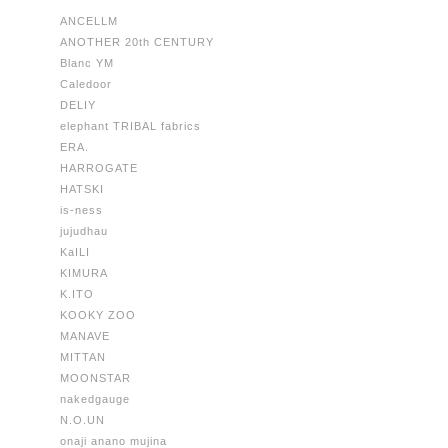
ANCELLM
ANOTHER 20th CENTURY
Blanc YM
Caledoor
DELIY
elephant TRIBAL fabrics
ERA.
HARROGATE
HATSKI
is-ness
jujudhau
KaILI
KIMURA
K.ITO
KOOKY ZOO
MANAVE
MITTAN
MOONSTAR
nakedgauge
N.O.UN
onaji anano mujina