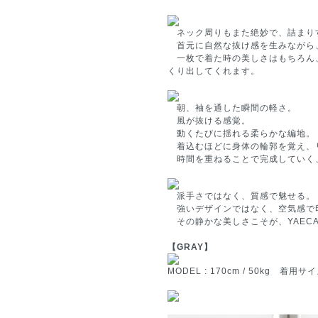
ネック周りもまた絶妙で、詰まり
首元に自然な抜け感を生みながら
一枚で着た時の美しさはもちろん
くり出してくれます。
朝、袖を通した瞬間の軽さ。
風が抜ける感覚。
動くたびに揺れる柔らかな編地。
着込むほどに身体の輪郭を覚え、
時間を重ねることで完成していく
派手さではなく、質感で魅せる。
強いデザインではなく、空気感で
その静かな美しさこそが、YAECA
【GRAY】
MODEL : 170cm / 50kg 着用サ