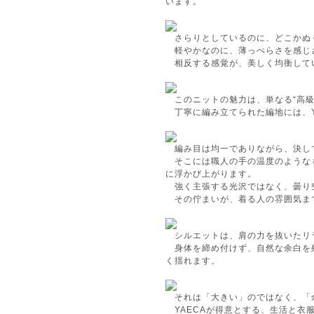
います。
さらりとしているのに、どこかぬ
軽やかなのに、薄っぺらさを感じ
相反する感覚が、美しく均衡して
このニットの魅力は、単なる“高級
丁寧に編み立てられた編地には、YA
編み目は均一でありながら、決し
そこには職人の手の温度のような
に浮かび上がります。
強く主張する光沢ではなく、曇り
その佇まいが、着る人の雰囲気ま
シルエットは、肩の力を抜いたリ
身体を締め付けず、自然な余白を
く揺れます。
それは「大きい」のではなく、「
YAECAが得意とする、生活と衣