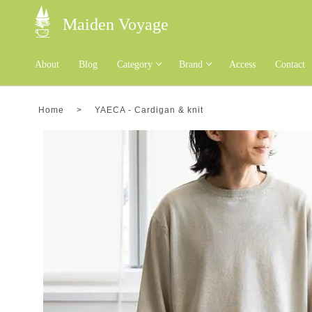
Maiden Voyage
About
Blog
Category
Brand
Access
Contact
Home
>
YAECA
-
Cardigan & knit