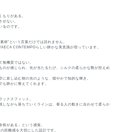
くもりがある。
させない。
いるのです。
素材”という言葉だけでは語れません。
ECA CONTEMPOらしい静かな美意識が宿っています。
て無機質ではない。
ものが感じられ、光が当たるたび、シルクの柔らかな艶が控えめ
空に差し込む朝の光のような、穏やかで知的な輝き。
でも静かに整えてくれます。
ラックスフィット。
残しながら落ちていくラインは、着る人の動きに合わせて柔らか
余裕がある」という感覚。
服の距離感を大切にした設計です。