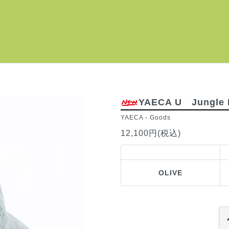
YAECA U Jungl
YAECA
-
Goods
12,100円(税込)
OLIVE