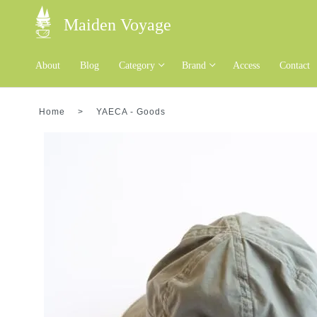
Maiden Voyage
About
Blog
Category
Brand
Access
Contact
Home
>
YAECA
-
Goods