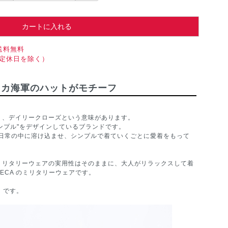
カートに入れる
送料無料
（定休日を除く）
リカ海軍のハットがモチーフ
、デイリークローズという意味があります。
ンプル"をデザインしているブランドです。
日常の中に溶け込ませ、シンプルで着ていくごとに愛着をもって
”のU。ミリタリーウェアの実用性はそのままに、大人がリラックスして着
ECA のミリタリーウェアです。
t」です。