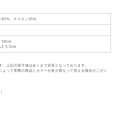
ン65%、ナイロン35%
58cm
】5.5cm
す。上記の採寸値はあくまで目安となっております。
によって実際の商品とカラーが多少異なって見える場合がござい
等）