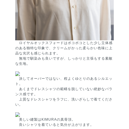
ロイヤルオックスフォードはポコポコとした少し立体感
のある独特な印象で、クリームがかった柔らかい色味に上
品な光沢も感じられます。
無地で馴染みも良いですが、しっかりと主張もする素敵
な生地。
決してオーバーではない、程よくゆとりのあるシルエッ
ト。
あくまでドレスシャツの範疇を脱していない絶妙なバラ
ンス感です。
上質なドレスシャツをラフに、洗いざらしで着てくださ
い。
美しい縫製はKIMURAの真骨頂。
良いシャツを着ていると気分が上がります。