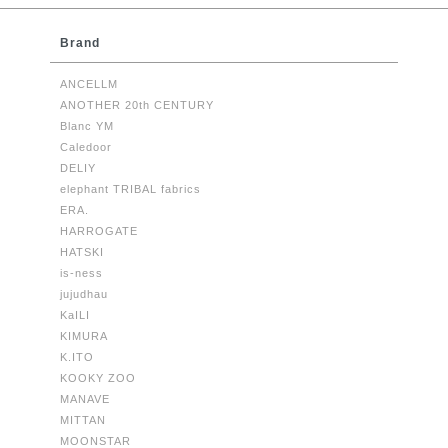
Brand
ANCELLM
ANOTHER 20th CENTURY
Blanc YM
Caledoor
DELIY
elephant TRIBAL fabrics
ERA.
HARROGATE
HATSKI
is-ness
jujudhau
KaILI
KIMURA
K.ITO
KOOKY ZOO
MANAVE
MITTAN
MOONSTAR