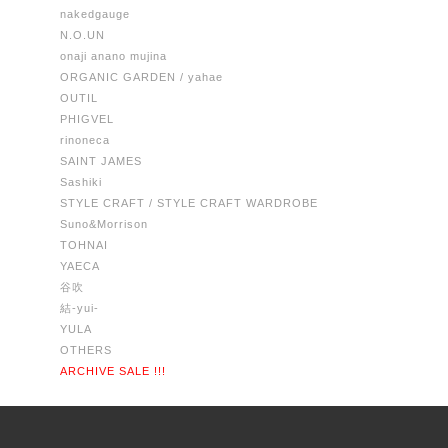
nakedgauge
N.O.UN
onaji anano mujina
ORGANIC GARDEN / yahae
OUTIL
PHIGVEL
rinoneca
SAINT JAMES
Sashiki
STYLE CRAFT / STYLE CRAFT WARDROBE
Suno&Morrison
TOHNAI
YAECA
谷吹
結-yui-
YULA
OTHERS
ARCHIVE SALE !!!