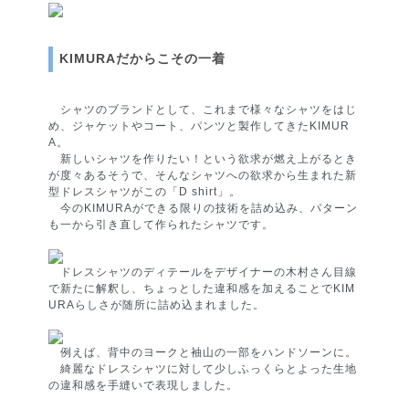
KIMURAだからこその一着
シャツのブランドとして、これまで様々なシャツをはじ
め、ジャケットやコート、パンツと製作してきたKIMUR
A。
新しいシャツを作りたい！という欲求が燃え上がるとき
が度々あるそうで、そんなシャツへの欲求から生まれた新
型ドレスシャツがこの「D shirt」。
今のKIMURAができる限りの技術を詰め込み、パターン
も一から引き直して作られたシャツです。
ドレスシャツのディテールをデザイナーの木村さん目線
で新たに解釈し、ちょっとした違和感を加えることでKIM
URAらしさが随所に詰め込まれました。
例えば、背中のヨークと袖山の一部をハンドソーンに。
綺麗なドレスシャツに対して少しふっくらとよった生地
の違和感を手縫いで表現しました。