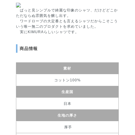
ぱっと見シンプルで綺麗な印象のシャツ、だけどどこか
ただならぬ雰囲気を醸し出す。
ワードローブの大定番とも言えるシャツだからこそこう
いう唯一無二のプロダクトを求めていました。
実にKIMURAらしいシャツです。
商品情報
素材
コットン100%
生産国
日本
生地の厚さ
厚手