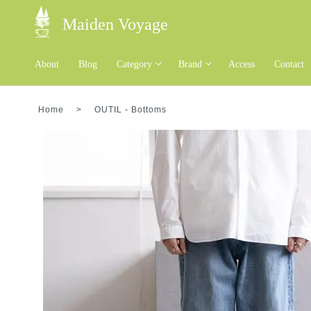
Maiden Voyage
About
Blog
Category
Brand
Access
Contact
Home
>
OUTIL
-
Bottoms