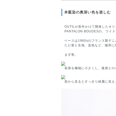
本藍染の奥深い色を楽しむ
OUTILが長年かけて開発したオ
PANTALON BOUDESの、
ベースは1960sのフランス製デニ
ただ形と生地、染色など、随所にO
まず形。
前身を極端に小さくし、後身との
前から見るとすっきり綺麗に見え