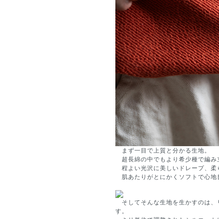
まず一目で上質と分かる生地。
超長綿の中でもより希少種で編み
程よい光沢に美しいドレープ、柔
肌あたりがとにかくソフトで心地
そしてそんな生地を生かすのは、
す。