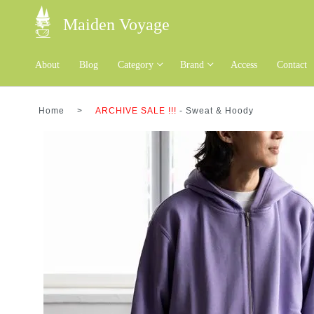
Maiden Voyage
About
Blog
Category
Brand
Access
Contact
Home
>
ARCHIVE SALE !!!
-
Sweat & Hoody