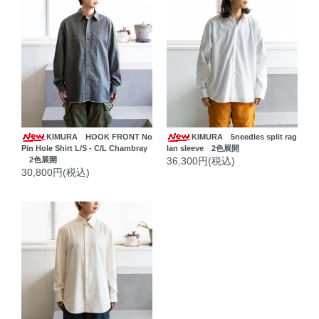
KIMURA HOOK FRONT No
KIMURA 5needles split rag
Pin Hole Shirt L/S - C/L Chambray
lan sleeve 2色展開
2色展開
36,300円(税込)
30,800円(税込)