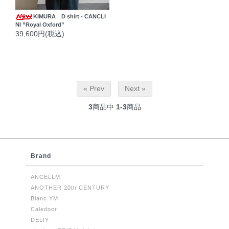
KIMURA D shirt - CANCLI
NI ”Royal Oxford”
39,600円(税込)
« Prev
Next »
3
商品中
1-3
商品
Brand
ANCELLM
ANOTHER 20th CENTURY
Blanc YM
Caledoor
DELIY