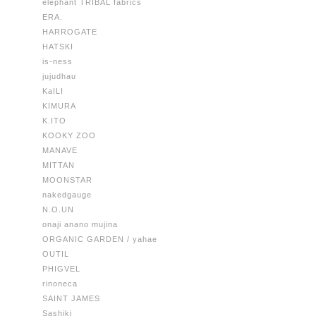
elephant TRIBAL fabrics
ERA.
HARROGATE
HATSKI
is-ness
jujudhau
KaILI
KIMURA
K.ITO
KOOKY ZOO
MANAVE
MITTAN
MOONSTAR
nakedgauge
N.O.UN
onaji anano mujina
ORGANIC GARDEN / yahae
OUTIL
PHIGVEL
rinoneca
SAINT JAMES
Sashiki