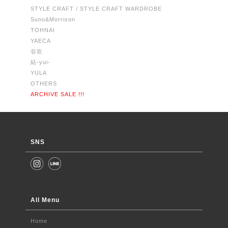
STYLE CRAFT / STYLE CRAFT WARDROBE
Suno&Morrison
TOHNAI
YAECA
谷吹
結-yui-
YULA
OTHERS
ARCHIVE SALE !!!
SNS
All Menu
Home