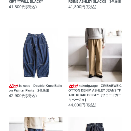
KIRT ”TWILL BLACK”
RDINE ASHLEY SLACKS 3色展開
41,800円(税込)
41,800円(税込)
is-ness Double-Knee Ballo
nakedgauge ZIMBABWE C
on Painter Pants 2色展開
OTTON DENIM ASHLEY JEANS ”F
42,900円(税込)
ADE KHAKI BEIGE”［フェードカー
キベージュ］
44,000円(税込)