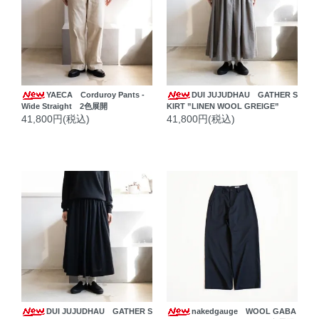
YAECA Corduroy Pants -
DUI JUJUDHAU GATHER S
Wide Straight 2色展開
KIRT ”LINEN WOOL GREIGE”
41,800円(税込)
41,800円(税込)
DUI JUJUDHAU GATHER S
nakedgauge WOOL GABA