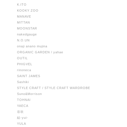
K.ITO
KOOKY ZOO
MANAVE
MITTAN
MOONSTAR
nakedgauge
N.O.UN
onaji anano mujina
ORGANIC GARDEN / yahae
OUTIL
PHIGVEL
rinoneca
SAINT JAMES
Sashiki
STYLE CRAFT / STYLE CRAFT WARDROBE
Suno&Morrison
TOHNAI
YAECA
谷吹
結-yui-
YULA