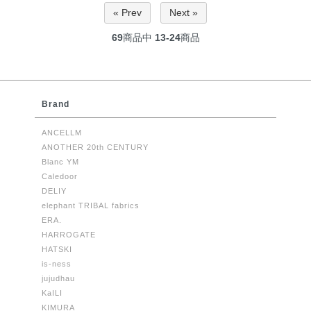
« Prev
Next »
69
商品中
13-24
商品
Brand
ANCELLM
ANOTHER 20th CENTURY
Blanc YM
Caledoor
DELIY
elephant TRIBAL fabrics
ERA.
HARROGATE
HATSKI
is-ness
jujudhau
KaILI
KIMURA