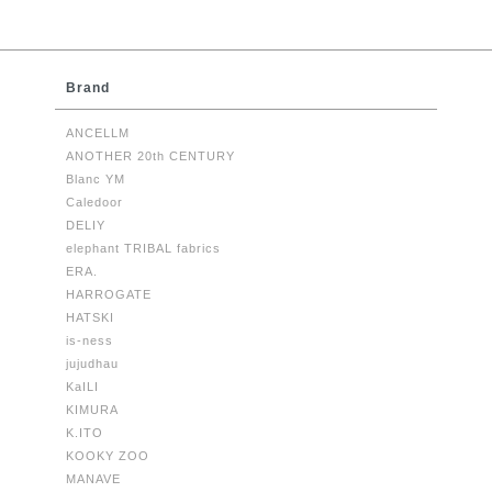
Brand
ANCELLM
ANOTHER 20th CENTURY
Blanc YM
Caledoor
DELIY
elephant TRIBAL fabrics
ERA.
HARROGATE
HATSKI
is-ness
jujudhau
KaILI
KIMURA
K.ITO
KOOKY ZOO
MANAVE