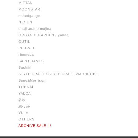
MITTAN
MOONSTAR
nakedgauge
N.O.UN
onaji anano mujina
ORGANIC GARDEN / yahae
OUTIL
PHIGVEL
rinoneca
SAINT JAMES
Sashiki
STYLE CRAFT / STYLE CRAFT WARDROBE
Suno&Morrison
TOHNAI
YAECA
谷吹
結-yui-
YULA
OTHERS
ARCHIVE SALE !!!